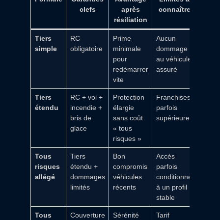
clefs
après
connaître
résiliation
Tiers
RC
Prime
Aucun
simple
obligatoire
minimale
dommage
pour
au véhicule
redémarrer
assuré
vite
Tiers
RC + vol +
Protection
Franchises
étendu
incendie +
élargie
parfois
bris de
sans coût
supérieures
glace
« tous
risques »
Tous
Tiers
Bon
Accès
risques
étendu +
compromis
parfois
allégé
dommages
véhicules
conditionné
limités
récents
à un profil
stable
Tous
Couverture
Sérénité
Tarif