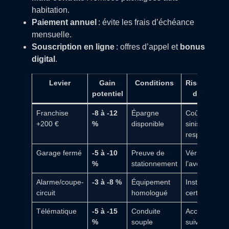
habitation.
Paiement annuel
: évite les frais d’échéance
mensuelle.
Souscription en ligne
: offres d’appel et
bonus
digital
.
Levier
Gain
Conditions
Risques/Poi
potentiel
d’attentio
Franchise
-8 à -12
Épargne
Coût en cas 
+200 €
%
disponible
sinistre
responsable
Garage fermé
-5 à -10
Preuve de
Vérifications 
%
stationnement
l’avenant
Alarme/coupe-
-3 à -8 %
Équipement
Installation
circuit
homologué
certifiée
Télématique
-5 à -15
Conduite
Acceptation 
%
souple
suivi