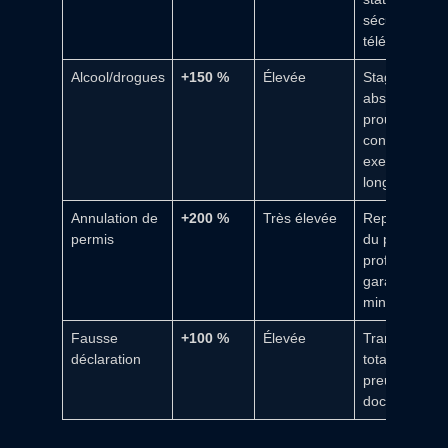
sécurisé,
télématique
Alcool/drogues
+150 %
Élevée
Stage,
abstinence
prouvée,
conduite
exemplaire
longue durée
Annulation de
+200 %
Très élevée
Repassage
permis
du permis,
profil bas,
garanties
minimales
Fausse
+100 %
Élevée
Transparenc
déclaration
totale,
preuves
documentée