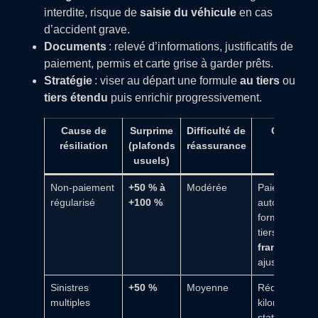
interdite, risque de
saisie du véhicule
en cas
d’accident grave.
Documents
: relevé d’informations, justificatifs de
paiement, permis et carte grise à garder prêts.
Stratégie
: viser au départ une formule
au tiers
ou
tiers étendu
puis enrichir progressivement.
Cause de
Surprime
Difficulté de
Conseil
résiliation
(plafonds
réassurance
rapide
usuels)
Non-paiement
+50 % à
Modérée
Paiements
régularisé
+100 %
automatiques
formule au
tiers,
franchise
ajustée
Sinistres
+50 %
Moyenne
Réduction du
multiples
kilométrage,
stationnemen