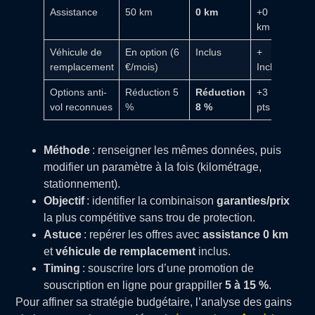
Assistance
50 km
0 km
+0
km
Véhicule de
En option (6
Inclus
+
remplacement
€/mois)
Inclus
Options anti-
Réduction 5
Réduction
+3
vol reconnues
%
8 %
pts
Méthode
: renseigner les mêmes données, puis
modifier un paramètre à la fois (kilométrage,
stationnement).
Objectif
: identifier la combinaison
garanties/prix
la plus compétitive sans trou de protection.
Astuce
: repérer les offres avec
assistance 0 km
et
véhicule de remplacement
inclus.
Timing
: souscrire lors d’une promotion de
souscription en ligne pour grappiller
5 à 15 %
.
Pour affiner sa stratégie budgétaire, l’analyse des gains