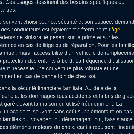
es. Ces usages dessinent des besoins spécifiques qui
ranties.
le souvent choisi pour sa sécurité et son espace, deman
l des conducteurs est également déterminant: l’
âge
,
dents de sinistralité pèsent sur la prime et sur les
fférence en cas de litige ou de réparation. Pour les famill
annuel, mais l’accessibilité d’un véhicule de remplaceme
a protection des enfants à bord. La fréquence d’utilisatio
nement nécessite une couverture plus robuste et une
amment en cas de panne loin de chez soi.
ans la sécurité financière familiale. Au-delà de la
’incendie, les dommages tous accidents et la bris de glac
st garé devant la maison ou utilisé fréquemment. La
és à un accident, souvent sans coût supplémentaire en cas
es familles qui voyagent ou déménagent loin, l’assistance
es éléments moteurs du choix, car ils réduisent l’incert