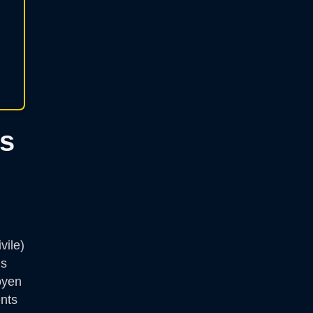
es
vile)
ns
oyen
ents