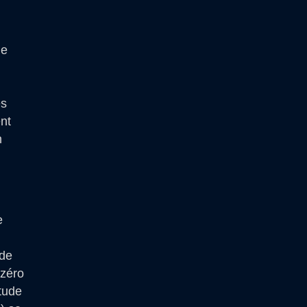
de
es
nt
n
e
 de
 zéro
itude