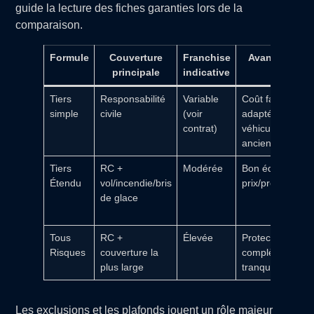
guide la lecture des fiches garanties lors de la
comparaison.
Formule
Couverture
Franchise
Avantages
principale
indicative
Tiers
Responsabilité
Variable
Coût faible,
simple
civile
(voir
adapté
contrat)
véhicules
anciens
Tiers
RC +
Modérée
Bon équilibre
Étendu
vol/incendie/bris
prix/protection
de glace
Tous
RC +
Élevée
Protection
Risques
couverture la
complète et
plus large
tranquillité
Les exclusions et les plafonds jouent un rôle majeur