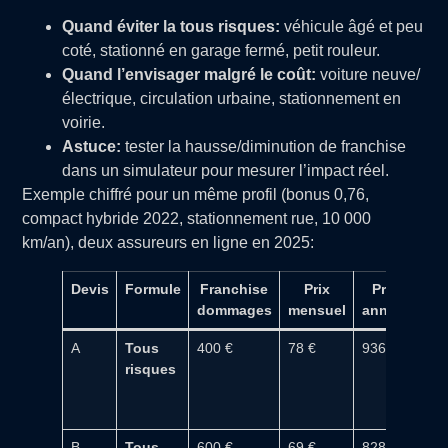
Quand éviter la tous risques:
véhicule âgé et peu
coté, stationné en garage fermé, petit rouleur.
Quand l’envisager malgré le coût:
voiture neuve/
électrique, circulation urbaine, stationnement en
voirie.
Astuce:
tester la hausse/diminution de franchise
dans un simulateur pour mesurer l’impact réel.
Exemple chiffré pour un même profil (bonus 0,76,
compact hybride 2022, stationnement rue, 10 000
km/an), deux assureurs en ligne en 2025:
Devis
Formule
Franchise
Prix
Prix
dommages
mensuel
annuel
m
A
Tous
400 €
78 €
936 €
Ass
risques
km 
de
rem
B
Tous
600 €
69 €
828 €
Ass