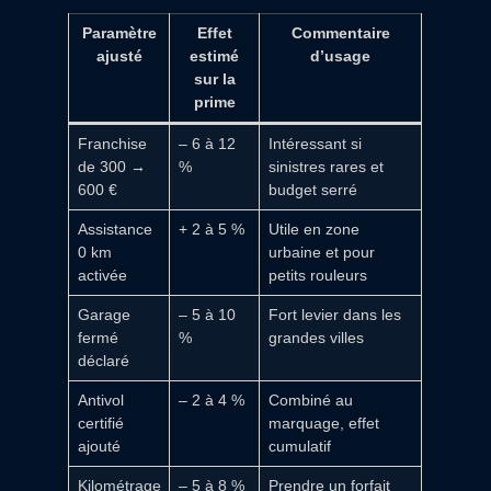
Paramètre
Effet
Commentaire
ajusté
estimé
d’usage
sur la
prime
Franchise
– 6 à 12
Intéressant si
de 300 →
%
sinistres rares et
600 €
budget serré
Assistance
+ 2 à 5 %
Utile en zone
0 km
urbaine et pour
activée
petits rouleurs
Garage
– 5 à 10
Fort levier dans les
fermé
%
grandes villes
déclaré
Antivol
– 2 à 4 %
Combiné au
certifié
marquage, effet
ajouté
cumulatif
Kilométrage
– 5 à 8 %
Prendre un forfait