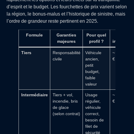
d’esprit et le budget. Les fourchettes de prix varient selon
la région, le bonus-malus et l’historique de sinistre, mais
l’ordre de grandeur reste pertinent en 2025.
Formule
Garanties
Pour quel
Budget
majeures
profil ?
indicatif/a
Tiers
Responsabilité
Véhicule
~ 300 à 55
civile
ancien,
€
petit
budget,
faible
valeur
Intermédiaire
Tiers + vol,
Usage
~ 500 à 85
incendie, bris
régulier,
€
de glace
véhicule
(selon contrat)
correct,
besoin de
filet de
sécurité