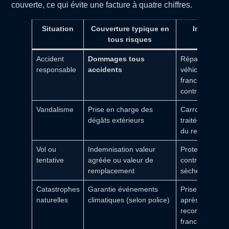
couverte, ce qui évite une facture à quatre chiffres.
Situation
Couverture typique en
Impact po
tous risques
l’assuré
Accident
Dom­mages tous
Réparation du
responsable
accidents
véhicule de l’a
franchise selo
contrat
Vandalisme
Prise en charge des
Carrosserie/pe
dégâts extérieurs
traitées, limitat
du reste à cha
Vol ou
Indemnisation valeur
Protection fina
tentative
agréée ou valeur de
contre la perte
remplacement
sèche du véhic
Catastrophes
Garantie événements
Prise en charg
naturelles
climatiques (selon police)
après
reconnaissanc
franchise spéci