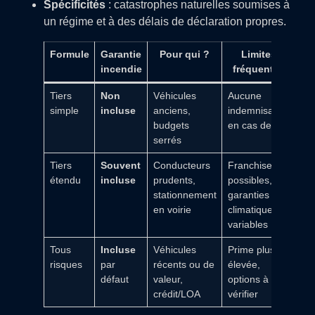
Spécificités
: catastrophes naturelles soumises à
un régime et à des délais de déclaration propres.
Formule
Garantie
Pour qui ?
Limites
incendie
fréquentes
Tiers
Non
Véhicules
Aucune
simple
incluse
anciens,
indemnisation
budgets
en cas de feu
serrés
Tiers
Souvent
Conducteurs
Franchises
étendu
incluse
prudents,
possibles,
stationnement
garanties
en voirie
climatiques
variables
Tous
Incluse
Véhicules
Prime plus
risques
par
récents ou de
élevée,
défaut
valeur,
options à
crédit/LOA
vérifier