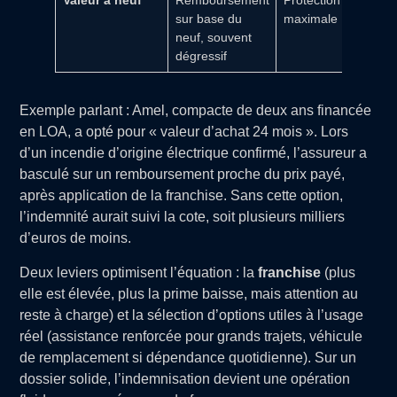
Valeur à neuf
Remboursement
Protection
Surcoû
sur base du
maximale
notable
neuf, souvent
limitée
dégressif
Exemple parlant : Amel, compacte de deux ans financée
en LOA, a opté pour « valeur d’achat 24 mois ». Lors
d’un incendie d’origine électrique confirmé, l’assureur a
basculé sur un remboursement proche du prix payé,
après application de la franchise. Sans cette option,
l’indemnité aurait suivi la cote, soit plusieurs milliers
d’euros de moins.
Deux leviers optimisent l’équation : la
franchise
(plus
elle est élevée, plus la prime baisse, mais attention au
reste à charge) et la sélection d’options utiles à l’usage
réel (assistance renforcée pour grands trajets, véhicule
de remplacement si dépendance quotidienne). Sur un
dossier solide, l’indemnisation devient une opération