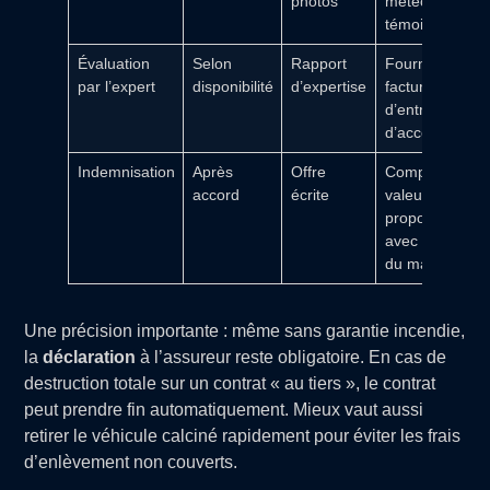
photos
météo,
témoins
Évaluation
Selon
Rapport
Fournir
par l’expert
disponibilité
d’expertise
factures
d’entretien et
d’accessoires
Indemnisation
Après
Offre
Comparer la
accord
écrite
valeur
proposée
avec la cote
du marché
Une précision importante : même sans garantie incendie,
la
déclaration
à l’assureur reste obligatoire. En cas de
destruction totale sur un contrat « au tiers », le contrat
peut prendre fin automatiquement. Mieux vaut aussi
retirer le véhicule calciné rapidement pour éviter les frais
d’enlèvement non couverts.