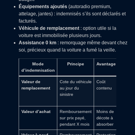
Équipements ajoutés
(autoradio premium,
attelage, jantes) : indemnisés s’ils sont déclarés et
facturés.
Véhicule de remplacement
: option utile si la
voiture est immobilisée plusieurs jours.
Assistance 0 km
: remorquage même devant chez
soi, précieux quand la voiture a fumé la veille.
Mode
Principe
Avantage
Poi
d’indemnisation
vigi
Valeur de
Cote du véhicule
Coût
Peut pa
remplacement
au jour du
contenu
faible 
sinistre
véhicul
soigné/
Valeur d’achat
Remboursement
Moins de
Prime p
sur prix payé,
décote à
élevée
pendant X mois
absorber