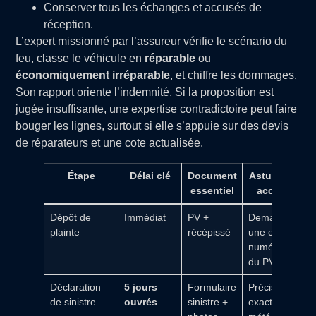
Conserver tous les échanges et accusés de
réception.
L’expert missionné par l’assureur vérifie le scénario du
feu, classe le véhicule en
réparable
ou
économiquement irréparable
, et chiffre les dommages.
Son rapport oriente l’indemnité. Si la proposition est
jugée insuffisante, une expertise contradictoire peut faire
bouger les lignes, surtout si elle s’appuie sur des devis
de réparateurs et une cote actualisée.
Étape
Délai clé
Document
Astuce pour
essentiel
accélérer
Dépôt de
Immédiat
PV +
Demander
plainte
récépissé
une copie
numérique
du PV
Déclaration
5 jours
Formulaire
Préciser lieu
de sinistre
ouvrés
sinistre +
exact, heure,