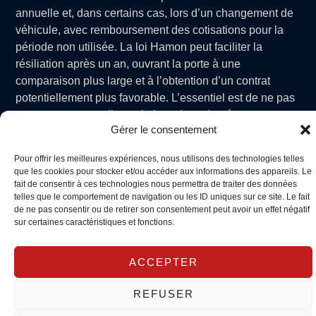
annuelle et, dans certains cas, lors d’un changement de
véhicule, avec remboursement des cotisations pour la
période non utilisée. La loi Hamon peut faciliter la
résiliation après un an, ouvrant la porte à une
comparaison plus large et à l’obtention d’un contrat
potentiellement plus favorable. L’essentiel est de ne pas
rester avec une police qui n’est plus adaptée au
Gérer le consentement
nouveau véhicule, ni de manquer d’informations
essentielles sur les garanties et les franchises.
Pour offrir les meilleures expériences, nous utilisons des technologies telles
que les cookies pour stocker et/ou accéder aux informations des appareils. Le
Le transfert, quant à lui, permet souvent de préserver les
fait de consentir à ces technologies nous permettra de traiter des données
garanties existantes tout en intégrant les spécificités du
telles que le comportement de navigation ou les ID uniques sur ce site. Le fait
nouveau véhicule. Cette approche peut être préférable
de ne pas consentir ou de retirer son consentement peut avoir un effet négatif
sur certaines caractéristiques et fonctions.
lorsque les besoins restent similaires et que la
couverture actuelle est adaptée. Louer ou prêter un
véhicule peut aussi influencer la démarche: dans ces
ACCEPTER
cas, certaines conditions temporaires d’assurance
REFUSER
peuvent être envisagées, mais cela nécessite une
vérification auprès de l’assureur. L’objectif est de garantir